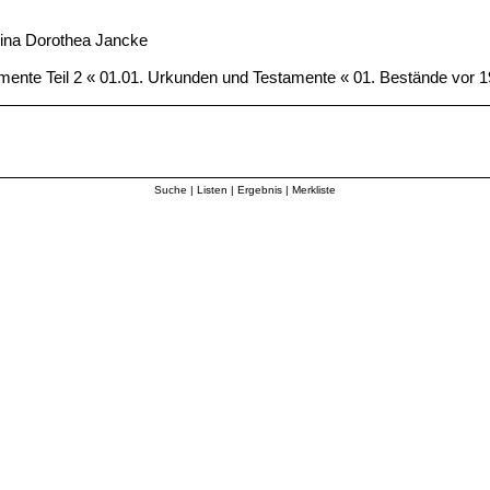
ina Dorothea Jancke
mente Teil 2 « 01.01. Urkunden und Testamente « 01. Bestände vor 
Suche
|
Listen
|
Ergebnis
|
Merkliste