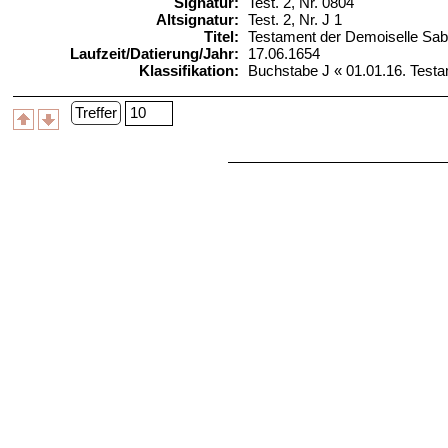
Signatur:
Test. 2, Nr. 0804
Altsignatur:
Test. 2, Nr. J 1
Titel:
Testament der Demoiselle Sab
Laufzeit/Datierung/Jahr:
17.06.1654
Klassifikation:
Buchstabe J « 01.01.16. Testa