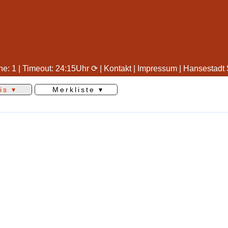
ne: 1 |
Timeout: 24:15Uhr ⟳ |
Kontakt
|
Impressum
|
Hansestadt 
is ▾
Merkliste ▾