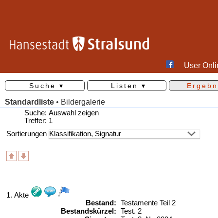
User Onli
Suche ▾
Listen ▾
Ergebn
Standardliste
•
Bildergalerie
Suche:
Auswahl zeigen
Treffer:
1
Sortierungen
1. Akte
Bestand:
Testamente Teil 2
Bestandskürzel:
Test.
2