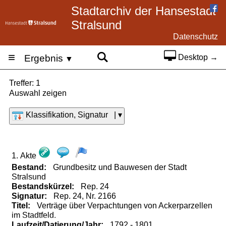
Stadtarchiv der Hansestadt
Stralsund
Datenschutz
≡
Ergebnis
Desktop →
▼
Treffer: 1
Auswahl zeigen
Klassifikation, Signatur | ▾
1. Akte
Bestand:
Grundbesitz und Bauwesen der Stadt
Stralsund
Bestandskürzel:
Rep.
24
Signatur:
Rep. 24, Nr. 2166
Titel:
Verträge über Verpachtungen von Ackerparzellen
im Stadtfeld.
Laufzeit/Datierung/Jahr:
1792 - 1801