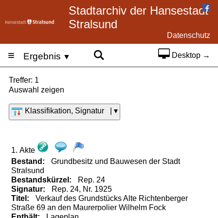
Stadtarchiv der Hansestadt
Stralsund
Datenschutz
≡
Ergebnis
Desktop →
▼
Treffer: 1
Auswahl zeigen
Klassifikation, Signatur | ▾
1. Akte
Bestand:
Grundbesitz und Bauwesen der Stadt
Stralsund
Bestandskürzel:
Rep.
24
Signatur:
Rep. 24, Nr. 1925
Titel:
Verkauf des Grundstücks Alte Richtenberger
Straße 69 an den Maurerpolier Wilhelm Fock
Enthält:
Lageplan.