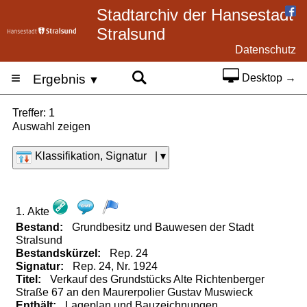
Stadtarchiv der Hansestadt
Stralsund
Datenschutz
≡
Ergebnis
Desktop →
▼
Treffer: 1
Auswahl zeigen
Klassifikation, Signatur | ▾
1. Akte
Bestand:
Grundbesitz und Bauwesen der Stadt
Stralsund
Bestandskürzel:
Rep.
24
Signatur:
Rep. 24, Nr. 1924
Titel:
Verkauf des Grundstücks Alte Richtenberger
Straße 67 an den Maurerpolier Gustav Muswieck
Enthält:
Lageplan
und
Bauzeichnungen.