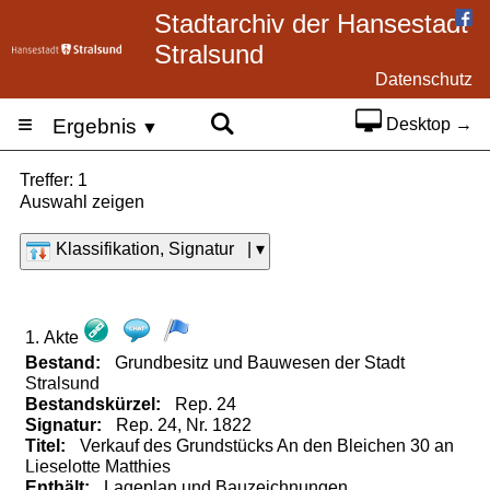
Stadtarchiv der Hansestadt
Stralsund
Datenschutz
≡
Ergebnis
Desktop →
▼
Treffer: 1
Auswahl zeigen
Klassifikation, Signatur | ▾
1. Akte
Bestand:
Grundbesitz und Bauwesen der Stadt
Stralsund
Bestandskürzel:
Rep.
24
Signatur:
Rep. 24, Nr. 1822
Titel:
Verkauf des Grundstücks An den Bleichen 30 an
Lieselotte Matthies
Enthält:
Lageplan
und
Bauzeichnungen.