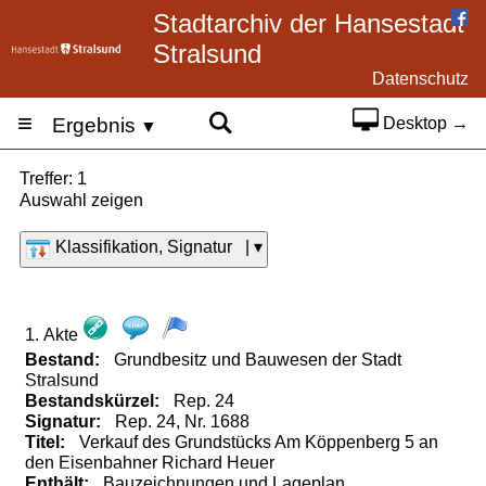
Stadtarchiv der Hansestadt
Stralsund
Datenschutz
≡
Ergebnis
Desktop →
▼
Treffer: 1
Auswahl zeigen
Klassifikation, Signatur | ▾
1. Akte
Bestand:
Grundbesitz und Bauwesen der Stadt
Stralsund
Bestandskürzel:
Rep.
24
Signatur:
Rep. 24, Nr. 1688
Titel:
Verkauf des Grundstücks Am Köppenberg 5 an
den Eisenbahner Richard Heuer
Enthält:
Bauzeichnungen
und
Lageplan.