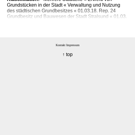
Grundstücken in der Stadt « Verwaltung und Nutzung
des städtischen Grundbesitzes « 01.03.18. Rep. 24
Grundbesitz und Bauwesen der Stadt Stralsund « 01.03.
Gerichte, Behörden und Einrichtungen der Stadt
Stralsund « 01. Bestände vor 1945
Kontakt
Impressum
↑ top