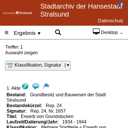
Stadtarchiv der Hansestadt
Stralsund
Datenschutz
≡
Ergebnis
Desktop →
▼
Treffer: 1
Auswahl zeigen
Klassifikation, Signatur | ▾
1. Akte
Bestand:
Grundbesitz und Bauwesen der Stadt
Stralsund
Bestandskürzel:
Rep.
24
Signatur:
Rep. 24, Nr. 1657
Titel:
Erwerb von Grundstücken
Laufzeit/Datierung/Jahr:
1934 - 1944
Klassifikation:
Mehrere Stadtteile « Erwerb von